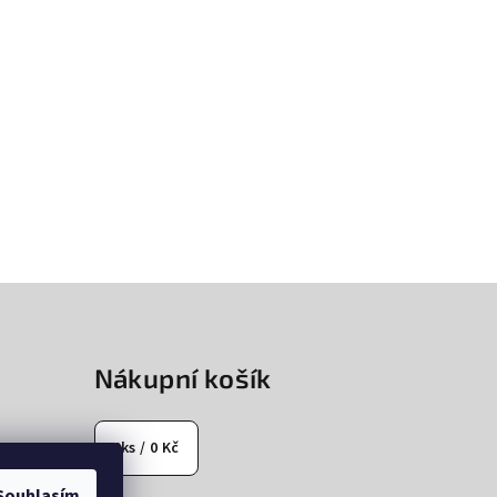
Nákupní košík
0
ks /
0 Kč
Souhlasím