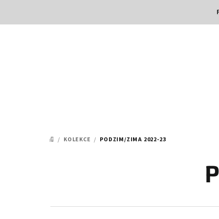
Přejít
na
obsah
/
KOLEKCE
/
PODZIM/ZIMA 2022-23
DOMŮ
P