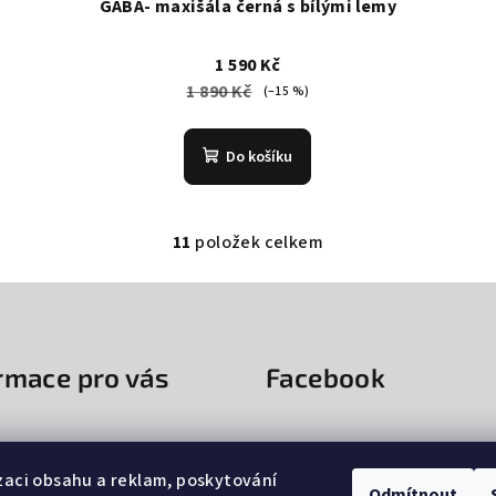
GABA- maxišála černá s bílými lemy
1 590 Kč
1 890 Kč
(–15 %)
Do košíku
11
položek celkem
O
v
l
á
rmace pro vás
Facebook
d
a
c
 - Showroom Navarila
í
zaci obsahu a reklam, poskytování
Odmítnout