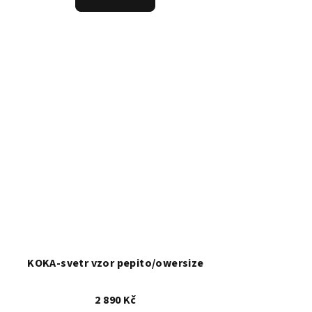
KOKA-svetr vzor pepito/owersize
2 890 Kč