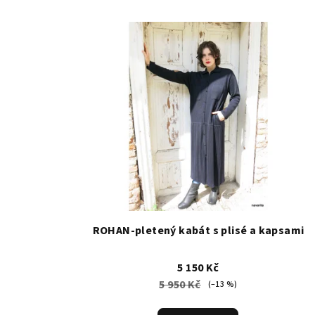
V
ý
p
i
s
p
r
o
ROHAN-pletený kabát s plisé a kapsami
d
u
5 150 Kč
k
5 950 Kč
(–13 %)