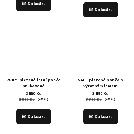
Do košíku
Do košíku
RUNY- pletené letní pončo
VALI- pletené pončo s
pruhované
výrazným lemem
2 650 Kč
3 090 Kč
2 890 Kč
3 390 Kč
(–8 %)
(–8 %)
Do košíku
Do košíku