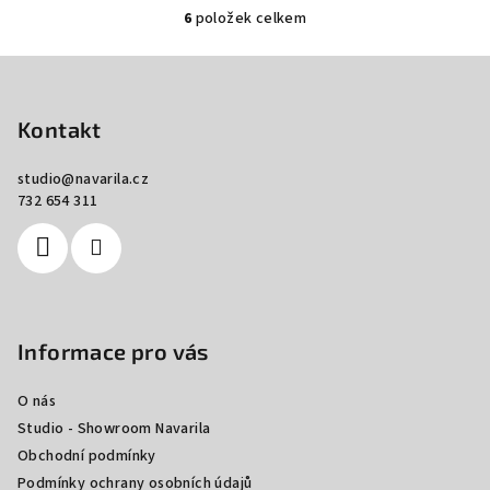
6
položek celkem
O
v
Z
l
á
á
p
Kontakt
d
a
a
c
studio
@
navarila.cz
t
732 654 311
í
í
p
r
v
k
y
Informace pro vás
v
ý
O nás
p
Studio - Showroom Navarila
i
s
Obchodní podmínky
u
Podmínky ochrany osobních údajů