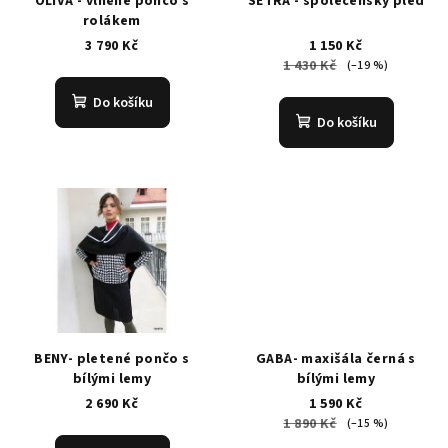
OLIVA - vlněné pončo s
SETRA - společenský pléd
o
rolákem
3 790 Kč
1 150 Kč
d
1 430 Kč
(–19 %)
u
k
Do košíku
Do košíku
t
ů
BENY- pletené pončo s
GABA- maxišála černá s
bílými lemy
bílými lemy
2 690 Kč
1 590 Kč
1 890 Kč
(–15 %)