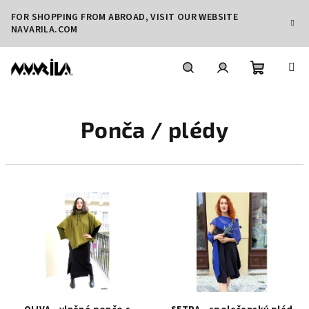
Přejít
FOR SHOPPING FROM ABROAD, VISIT OUR WEBSITE
na
NAVARILA.COM
obsah
Nákupní
Hledat
Přihlášení
Ponča / plédy
košík
V
ý
p
i
s
p
r