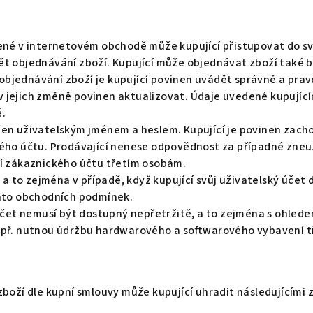
ené v internetovém obchodě může kupující přistupovat do s
t objednávání zboží. Kupující může objednávat zboží také b
i objednávání zboží je kupující povinen uvádět správně a pra
liv jejich změně povinen aktualizovat. Údaje uvedené kupujíc
é.
en uživatelským jménem a heslem. Kupující je povinen zacho
ého účtu. Prodávající nenese odpovědnost za případné zneuž
ní zákaznického účtu třetím osobám.
a to zejména v případě, když kupující svůj uživatelský účet d
chto obchodních podmínek.
 účet nemusí být dostupný nepřetržitě, a to zejména s ohle
opř. nutnou údržbu hardwarového a softwarového vybavení t
boží dle kupní smlouvy může kupující uhradit následujícími 