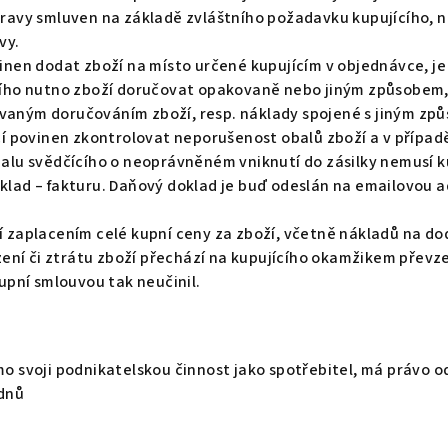
pravy smluven na základě zvláštního požadavku kupujícího, n
vy.
inen dodat zboží na místo určené kupujícím v objednávce, je 
ícího nutno zboží doručovat opakovaně nebo jiným způsobem, 
vaným doručováním zboží, resp. náklady spojené s jiným zp
ící povinen zkontrolovat neporušenost obalů zboží a v přípa
balu svědčícího o neoprávněném vniknutí do zásilky nemusí ku
klad – fakturu. Daňový doklad je buď odeslán na emailovou ad
í zaplacením celé kupní ceny za zboží, včetně nákladů na dod
ní či ztrátu zboží přechází na kupujícího okamžikem převze
kupní smlouvou tak neučinil.
mo svoji podnikatelskou činnost jako spotřebitel, má právo o
 dnů