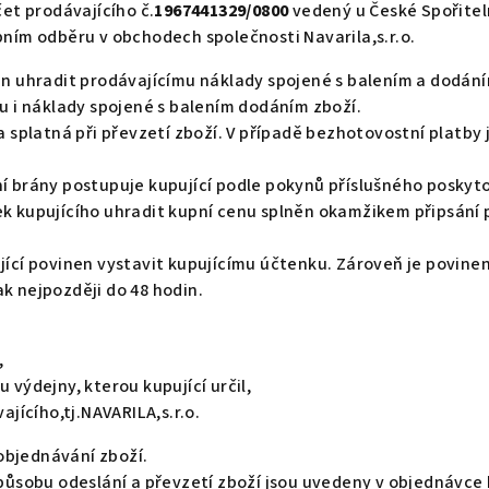
t prodávajícího č.
1967441329/0800
vedený u České Spořiteln
bním odběru v obchodech společnosti Navarila,s.r.o.
en uhradit prodávajícímu náklady spojené s balením a dodání
ou i náklady spojené s balením dodáním zboží.
a splatná při převzetí zboží. V případě bezhotovostní platby
ní brány postupuje kupující podle pokynů příslušného poskyt
ek kupujícího uhradit kupní cenu splněn okamžikem připsání 
jící povinen vystavit kupujícímu účtenku. Zároveň je povine
k nejpozději do 48 hodin.
,
 výdejny, kterou kupující určil,
ícího,tj.NAVARILA,s.r.o.
objednávání zboží.
způsobu odeslání a převzetí zboží jsou uvedeny v objednávce