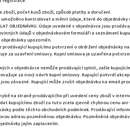
 registrace.
e zboží, počet kusů zboží, způsob platby a doručení.
 umožněno kontrolovat a měnit údaje, které do objednávky v
ESLAT OBJEDNÁVKU. Údaje uvedené v objednávce jsou prodáv
povinných údajů v objednávkovém formuláři a seznámení kup
ím objednávky upozorněn.
 prodávající kupujícímu potvrzení o obdržení objednávky na 
žuje za uzavření smlouvy. Kupní smlouva je uzavřena potvrz
ných v objednávce nemůže prodávající splnit, zašle kupují
važuje za nový návrh kupní smlouvy. Kupující potvrdí akce
 jsou závazné. Kupující může zrušit objednávku na email pr
 chybě na straně prodávajícího při uvedení ceny zboží v int
dat kupujícímu zboží za tuto zcela zjevně chybnou cenu ani 
návky podle těchto obchodních podmínek. Prodávající inform
ilovou adresu pozměněnou objednávku. Pozměněná objednávk
bjednávky jejím zaplacením.