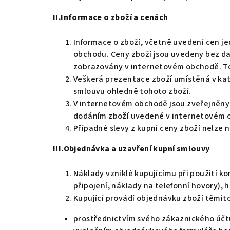
II.Informace o zboží a cenách
Informace o zboží, včetně uvedení cen je
obchodu. Ceny zboží jsou uvedeny bez dan
zobrazovány v internetovém obchodě. To
Veškerá prezentace zboží umístěná v kat
smlouvu ohledně tohoto zboží.
V internetovém obchodě jsou zveřejněny 
dodáním zboží uvedené v internetovém ob
Případné slevy z kupní ceny zboží nelze 
III.Objednávka a uzavření kupní smlouvy
Náklady vzniklé kupujícímu při použití k
připojení, náklady na telefonní hovory), h
Kupující provádí objednávku zboží těmit
prostřednictvím svého zákaznického účtu