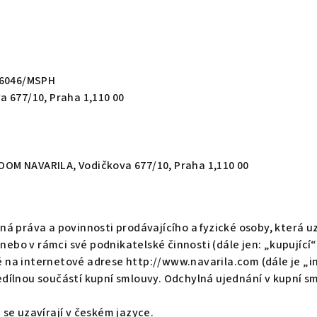
16046/MSPH
va 677/10, Praha 1,110 00
M NAVARILA, Vodičkova 677/10, Praha 1,110 00
á práva a povinnosti prodávajícího a fyzické osoby, která u
 nebo v rámci své podnikatelské činnosti (dále jen: „kupujíc
 na internetové adrese
http://www.navarila.com
(dále je „
ílnou součástí kupní smlouvy. Odchylná ujednání v kupní s
se uzavírají v českém jazyce.