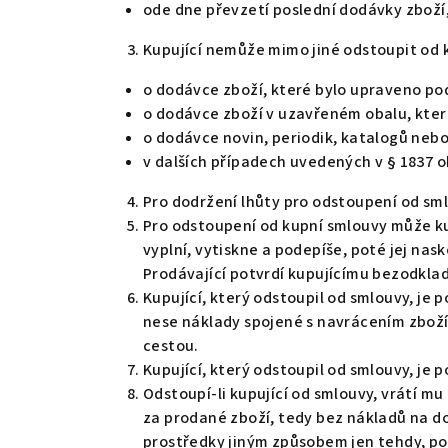
ode dne převzetí poslední dodávky zboží,
Kupující nemůže mimo jiné odstoupit od 
o dodávce zboží, které bylo upraveno pod
o dodávce zboží v uzavřeném obalu, které
o dodávce novin, periodik, katalogů nebo
v dalších případech uvedených v § 1837 
Pro dodržení lhůty pro odstoupení od sml
Pro odstoupení od kupní smlouvy může ku
vyplní, vytiskne a podepíše, poté jej na
Prodávající potvrdí kupujícímu bezodklad
Kupující, který odstoupil od smlouvy, je
nese náklady spojené s navrácením zboží
cestou.
Kupující, který odstoupil od smlouvy, je 
Odstoupí-li kupující od smlouvy, vrátí m
za prodané zboží, tedy bez nákladů na do
prostředky jiným způsobem jen tehdy, pok