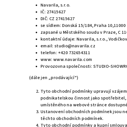
Navarila, s.r.o.
IČ: 27415627
DIČ: CZ 27415627
se sídlem: Donská 15/184, Praha 10,11000
zapsané u Městského soudu v Praze, C 1
kontaktní údaje: Navarila, s.r.o., Vodičko
email:
studio@navarila.c
z
telefon: +420 732654311
www:
www.navarila.c
om
Provozovna společnosti: STUDIO-SHOWROO
(dále jen „prodávající“)
Tyto obchodní podmínky upravují vzájemn
podnikatelskou činnost jako spotřebitel,
umístěného na webové stránce dostupné
Ustanovení obchodních podmínek jsou ned
těchto obchodních podmínek.
Tyto obchodní podmínky a kupní smlouva 