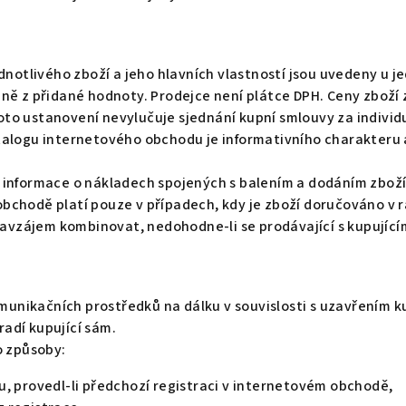
dnotlivého zboží a jeho hlavních vlastností jsou uvedeny u 
ě z přidané hodnoty. Prodejce není plátce DPH. Ceny zboží z
to ustanovení nevylučuje sjednání kupní smlouvy za indivi
alogu internetového obchodu je informativního charakteru a
informace o nákladech spojených s balením a dodáním zboží
chodě platí pouze v případech, kdy je zboží doručováno v r
navzájem kombinovat, nedohodne-li se prodávající s kupujícím
omunikačních prostředků na dálku v souvislosti s uzavřením 
radí kupující sám.
o způsoby:
, provedl-li předchozí registraci v internetovém obchodě,