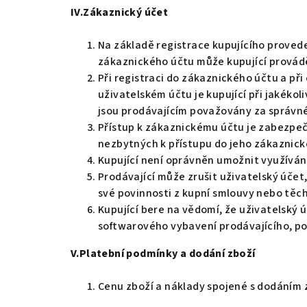
IV.Zákaznický účet
Na základě registrace kupujícího proved
zákaznického účtu může kupující provádě
Při registraci do zákaznického účtu a př
uživatelském účtu je kupující při jakéko
jsou prodávajícím považovány za správn
Přístup k zákaznickému účtu je zabezpeč
nezbytných k přístupu do jeho zákaznick
Kupující není oprávněn umožnit využívá
Prodávající může zrušit uživatelský účet, 
své povinnosti z kupní smlouvy nebo tě
Kupující bere na vědomí, že uživatelský
softwarového vybavení prodávajícího, p
V.Platební podmínky a dodání zboží
Cenu zboží a náklady spojené s dodáním z