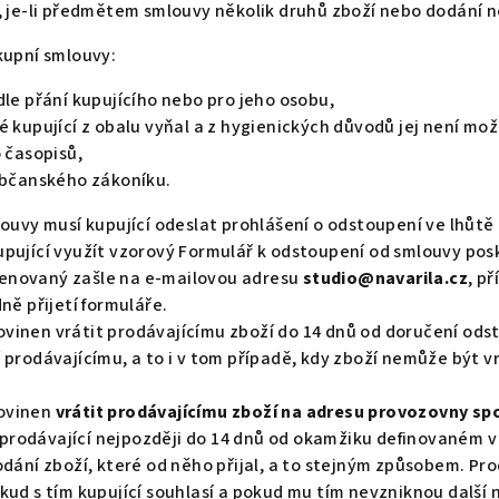
 je-li předmětem smlouvy několik druhů zboží nebo dodání ně
kupní smlouvy:
le přání kupujícího nebo pro jeho osobu,
 kupující z obalu vyňal a z hygienických důvodů jej není mož
 časopisů,
občanského zákoníku.
ouvy musí kupující odeslat prohlášení o odstoupení ve lhůtě
pující využít vzorový Formulář k odstoupení od smlouvy pos
skenovaný zašle na e-mailovou adresu
studio@navarila.cz
, p
ně přijetí formuláře.
 povinen vrátit prodávajícímu zboží do 14 dnů od doručení od
 prodávajícímu, a to i v tom případě, kdy zboží nemůže být 
povinen
vrátit prodávajícímu zboží na adresu p
rovozovny spo
u prodávající nejpozději do 14 dnů od okamžiku definovaném 
dání zboží, které od něho přijal, a to stejným způsobem. Prod
ud s tím kupující souhlasí a pokud mu tím nevzniknou další 