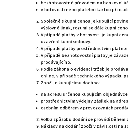
bezhotovostně převodem na bankovní úče
v hotovosti nebo platební kartou při oso
Společně s kupní cenou je kupující povin
výslovně jinak, rozumí se dále kupní cen
V případě platby v hotovosti je kupní cen
uzavření kupní smlouvy.
V případě platby prostřednictvím plateb
V případě bezhotovostní platby je závaz
prodávajícího.
Podle zákona o evidenci tržeb je prodáva
online, v případě technického výpadku pa
Zboží je kupujícímu dodáno:
na adresu určenou kupujícím objednávce
prostřednictvím výdejny zásilek na adresu
osobním odběrem v provozovnách prodávaj
Volba způsobu dodání se provádí během 
Náklady na dodání zboží v závislosti na 