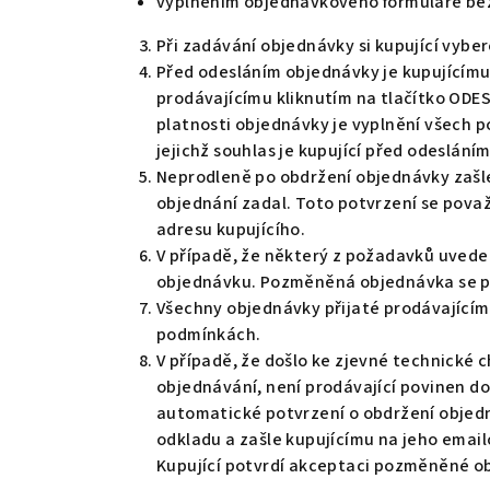
vyplněním objednávkového formuláře bez
Při zadávání objednávky si kupující vyber
Před odesláním objednávky je kupujícímu
prodávajícímu kliknutím na tlačítko OD
platnosti objednávky je vyplnění všech 
jejichž souhlas je kupující před odeslán
Neprodleně po obdržení objednávky zašle
objednání zadal. Toto potvrzení se pova
adresu kupujícího.
V případě, že některý z požadavků uvede
objednávku. Pozměněná objednávka se po
Všechny objednávky přijaté prodávajícím
podmínkách.
V případě, že došlo ke zjevné technické
objednávání, není prodávající povinen do
automatické potvrzení o obdržení objed
odkladu a zašle kupujícímu na jeho ema
Kupující potvrdí akceptaci pozměněné o