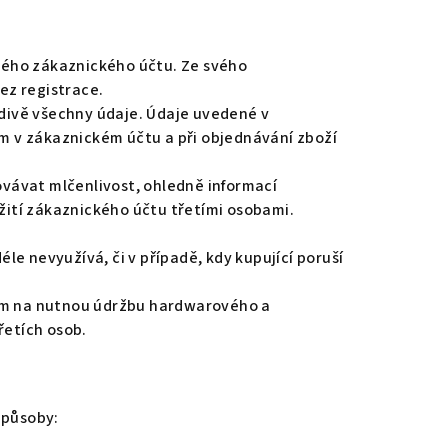
vého zákaznického účtu. Ze svého
ez registrace.
vdivě všechny údaje. Údaje uvedené v
ím v zákaznickém účtu a při objednávání zboží
vávat mlčenlivost, ohledně informací
ití zákaznického účtu třetími osobami.
éle nevyužívá, či v případě, kdy kupující poruší
dem na nutnou údržbu hardwarového a
řetích osob.
způsoby: