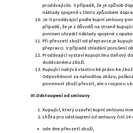
prodávajícím. V případě, že je způsob do
náklady spojené s tímto způsobem dopra
Je-li prodávající podle kupní smlouvy pov
případě, že je z důvodů na straně kupuj
povinen uhradit náklady spojené s opako
Při převzetí zboží od přepravce je kupuj
přepravci. V případě shledání porušení o
Prodávající vystaví kupujícímu daňový do
dodávanému zboží.
Kupující nabývá vlastnické právo ke zbož
Odpovědnost za nahodilou zkázu, poškoze
povinnost zboží převzít, ale v rozporu s 
VI.Odstoupení od smlouvy
Kupující, který uzavřel kupní smlouvu mi
Lhůta pro odstoupení od smlouvy činí 14
ode dne převzetí zboží,