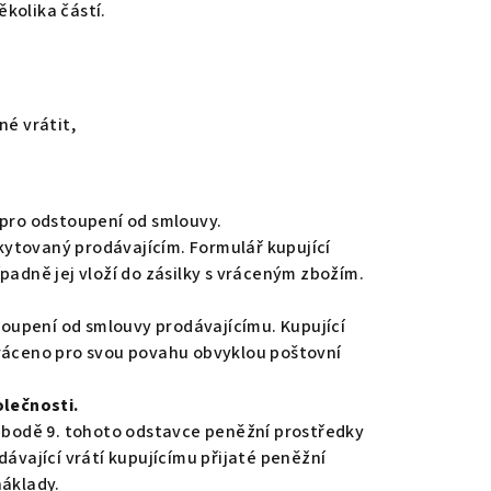
kolika částí.
né vrátit,
 pro odstoupení od smlouvy.
kytovaný prodávajícím. Formulář kupující
řípadně jej vloží do zásilky s vráceným zbožím.
stoupení od smlouvy prodávajícímu. Kupující
vráceno pro svou povahu obvyklou poštovní
lečnosti.
v bodě 9. tohoto odstavce peněžní prostředky
ávající vrátí kupujícímu přijaté peněžní
náklady.