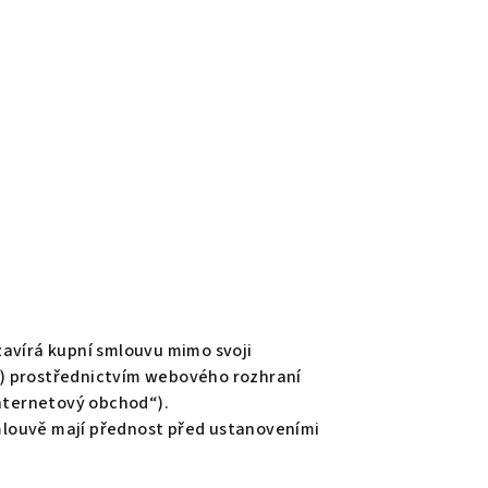
zavírá kupní smlouvu mimo svoji
í“) prostřednictvím webového rozhraní
internetový obchod“).
mlouvě mají přednost před ustanoveními