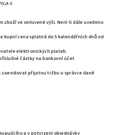
y,a.s.
m zboží ve smluvené výši. Není-li dále uvedeno
 je kupní cena splatná do 5 kalendářních dnů od
ovatele elektronických plateb.
příslušné částky na bankovní účet
n zaevidovat přijatou tržbu u správce daně
 kupujícího a v potvrzení objednávky