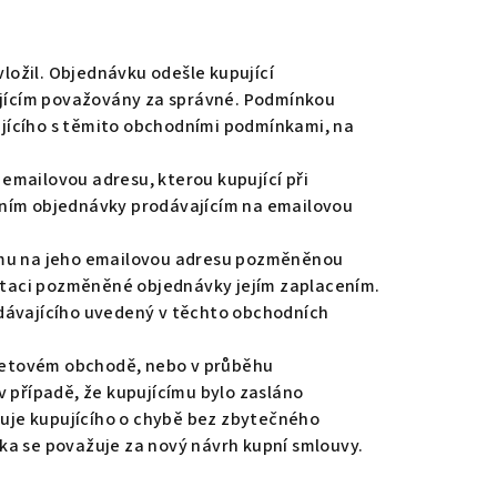
ložil. Objednávku odešle kupující
ajícím považovány za správné. Podmínkou
ujícího s těmito obchodními podmínkami, na
emailovou adresu, kterou kupující při
ením objednávky prodávajícím na emailovou
címu na jeho emailovou adresu pozměněnou
ptaci pozměněné objednávky jejím zaplacením.
odávajícího uvedený v těchto obchodních
ernetovém obchodě, nebo v průběhu
v případě, že kupujícímu bylo zasláno
uje kupujícího o chybě bez zbytečného
a se považuje za nový návrh kupní smlouvy.