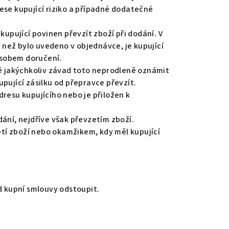
ese kupující riziko a případné dodatečné
kupující povinen převzít zboží při dodání. V
než bylo uvedeno v objednávce, je kupující
ůsobem doručení.
dě jakýchkoliv závad toto neprodleně oznámit
pující zásilku od přepravce převzít.
resu kupujícího nebo je přiložen k
ání, nejdříve však převzetím zboží.
tí zboží nebo okamžikem, kdy měl kupující
d kupní smlouvy odstoupit.