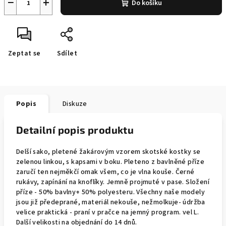
−
+
Do košíku
Zeptat se
Sdílet
Popis
Diskuze
Detailní popis produktu
Delší sako, pletené žakárovým vzorem skotské kostky se
zelenou linkou, s kapsami v boku. Pleteno z bavlněné příze
zaručí ten nejměkčí omak všem, co je vlna kouše. Černé
rukávy, zapínání na knoflíky. Jemně projmuté v pase. Složení
příze - 50% bavlny+ 50% polyesteru. Všechny naše modely
jsou již předeprané, materiál nekouše, nežmolkuje- údržba
velice praktická - praní v pračce na jemný program. vel L.
Další velikosti na objednání do 14 dnů.