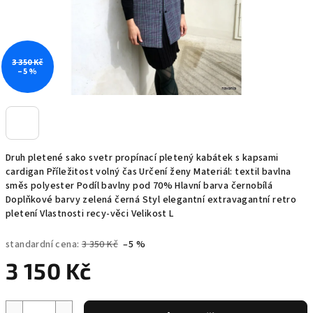
3 350 Kč
–5 %
Druh pletené sako svetr propínací pletený kabátek s kapsami
cardigan Příležitost volný čas Určení ženy Materiál: textil bavlna
směs polyester Podíl bavlny pod 70% Hlavní barva černobílá
Doplňkové barvy zelená černá Styl elegantní extravagantní retro
pletení Vlastnosti recy-věci Velikost L
standardní cena:
3 350 Kč
–5 %
3 150 Kč
Měrná
cena: