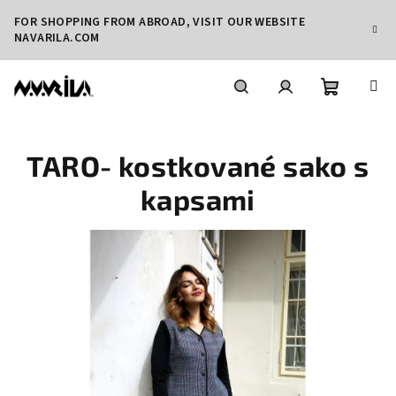
Přejít
FOR SHOPPING FROM ABROAD, VISIT OUR WEBSITE
na
NAVARILA.COM
obsah
Nákupní
Hledat
Přihlášení
TARO- kostkované sako s
košík
kapsami