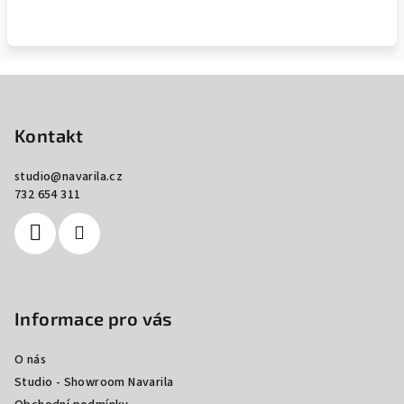
Z
á
p
Kontakt
a
studio
@
navarila.cz
t
732 654 311
í
Informace pro vás
O nás
Studio - Showroom Navarila