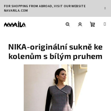
Přejít
FOR SHOPPING FROM ABROAD, VISIT OUR WEBSITE
na
NAVARILA.COM
obsah
Nákupní
Hledat
Přihlášení
NIKA-originální sukně ke
košík
kolenům s bílým pruhem