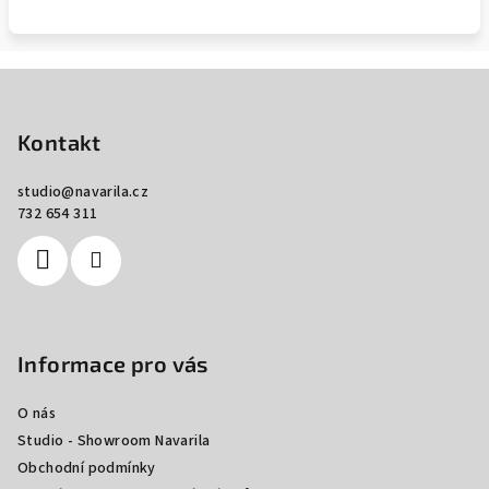
Z
á
p
Kontakt
a
studio
@
navarila.cz
t
732 654 311
í
Informace pro vás
O nás
Studio - Showroom Navarila
Obchodní podmínky