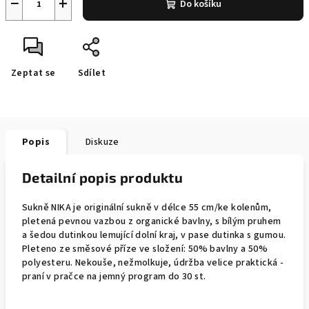
−
+
Do košíku
Zeptat se
Sdílet
Popis
Diskuze
Detailní popis produktu
Sukně NIKA je originální sukně v délce 55 cm/ke kolenům,
pletená pevnou vazbou z organické bavlny, s bílým pruhem
a šedou dutinkou lemující dolní kraj, v pase dutinka s gumou.
Pleteno ze směsové příze ve složení: 50% bavlny a 50%
polyesteru. Nekouše, nežmolkuje, údržba velice praktická -
praní v pračce na jemný program do 30 st.