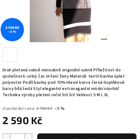
2 750 Kč
–5 %
Druh pletená sukně minisukně originální sukně Příležitost do
společnosti volný čas Určení ženy Materiál: textil bavlna úplet
polyester Podíl bavlny pod 70% Hlavní barva černá Doplňkové
barvy bílá šedá Styl elegantní extravagantní módní návrhář
Technika výroby pletení ruční šití šití Velikost S M L XL
standardní cena:
2 750 Kč
–5 %
2 590 Kč
Měrná
cena: