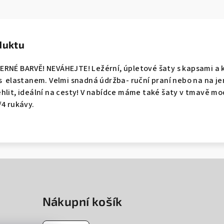
duktu
ERNÉ BARVĚ! NEVÁHEJTE! Ležérní, úpletové šaty s kapsami a 
s elastanem. Velmi snadná údržba- ruční praní nebo na na je
hlit, ideální na cesty! V nabídce máme také šaty v tmavě m
/4 rukávy.
Nákupní košík