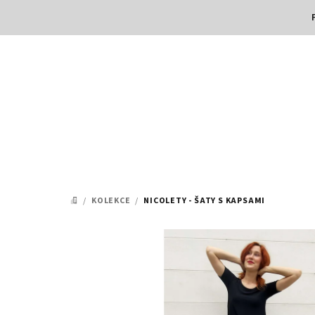
Přejít
na
obsah
/
KOLEKCE
/
NICOLETY - ŠATY S KAPSAMI
DOMŮ