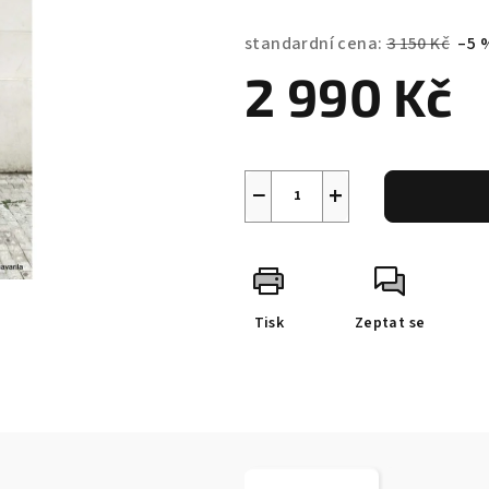
standardní cena:
3 150 Kč
–5 
2 990 Kč
Měrná
cena:
−
+
Tisk
Zeptat se