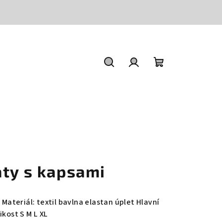
Hledat
Přihlášení
Nákupní
košík
aty s kapsami
 Materiál: textil bavlna elastan úplet Hlavní
ikost S M L XL