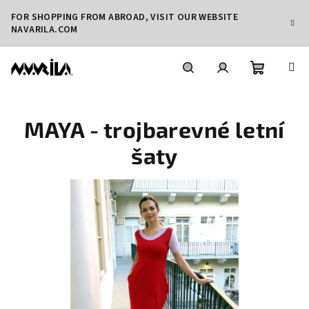
Přejít
FOR SHOPPING FROM ABROAD, VISIT OUR WEBSITE
na
NAVARILA.COM
obsah
Nákupní
Hledat
Přihlášení
MAYA - trojbarevné letní
košík
šaty