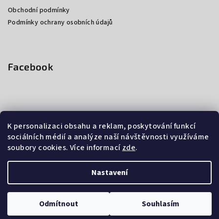
Obchodní podmínky
Podmínky ochrany osobních údajů
Facebook
K personalizaci obsahu a reklam, poskytování funkcí
Nákupní košík
sociálních médií a analýze naší návštěvnosti využíváme
soubory cookies. Více informací
zde
.
0
ks /
0 Kč
Nastavení
Copyright 2026
Studio Navarila
. Všechna práva vyhrazena.
Upravit nastavení cookies
Odmítnout
Souhlasím
Vytvořil Shoptet