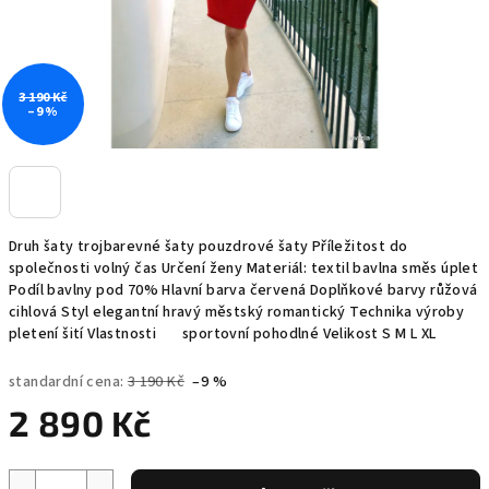
3 190 Kč
–9 %
Druh šaty trojbarevné šaty pouzdrové šaty Příležitost do
společnosti volný čas Určení ženy Materiál: textil bavlna směs úplet
Podíl bavlny pod 70% Hlavní barva červená Doplňkové barvy růžová
cihlová Styl elegantní hravý městský romantický Technika výroby
pletení šití Vlastnosti sportovní pohodlné Velikost S M L XL
standardní cena:
3 190 Kč
–9 %
2 890 Kč
Měrná
cena: