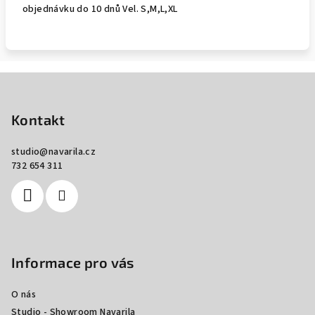
objednávku do 10 dnů Vel. S,M,L,XL
Z
á
p
Kontakt
a
studio
@
navarila.cz
t
732 654 311
í
Informace pro vás
O nás
Studio - Showroom Navarila