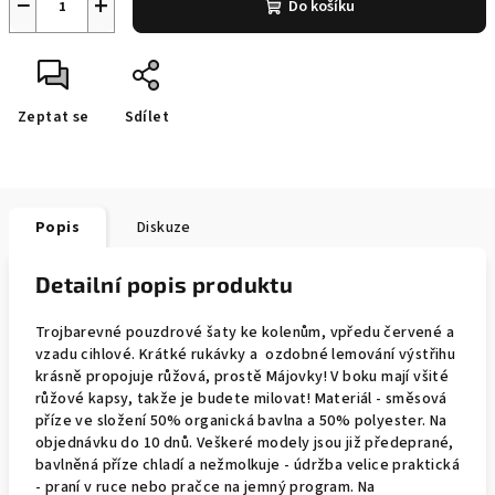
−
+
Do košíku
Zeptat se
Sdílet
Popis
Diskuze
Detailní popis produktu
Trojbarevné pouzdrové šaty ke kolenům, vpředu červené a
vzadu cihlové. Krátké rukávky a ozdobné lemování výstřihu
krásně propojuje růžová, prostě Májovky! V boku mají všité
růžové kapsy, takže je budete milovat! Materiál - směsová
příze ve složení 50% organická bavlna a 50% polyester. Na
objednávku do 10 dnů. Veškeré modely jsou již předeprané,
bavlněná příze chladí a nežmolkuje - údržba velice praktická
- praní v ruce nebo pračce na jemný program. Na